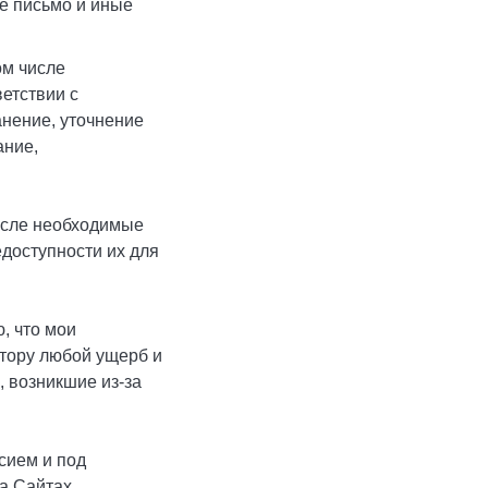
ое письмо и иные
ом числе
етствии с
анение, уточнение
ание,
исле необходимые
едоступности их для
, что мои
тору любой ущерб и
, возникшие из-за
сием и под
а Сайтах