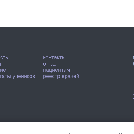
сть
контакты
ы
о нас
ние
пациентам
таты учеников
реестр врачей
онфиденциальности
Согласие на 