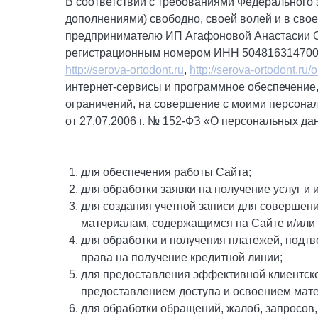
В соответствии с требованиями Федерального 
дополнениями) свободно, своей волей и в сво
предпринимателю ИП Агафоновой Анастасии Ол
регистрационным номером ИНН 504816314700,
http://serova-ortodont.ru
,
http://serova-ortodont.ru/
интернет-сервисы и программное обеспечение
ограничений, на совершение с моими персонал
от 27.07.2006 г. № 152-ФЗ «О персональных да
для обеспечения работы Сайта;
для обработки заявки на получение услуг и
для создания учетной записи для совершени
материалам, содержащимся на Сайте и/или
для обработки и получения платежей, подтв
права на получение кредитной линии;
для предоставления эффективной клиентско
предоставлением доступа и освоением мат
для обработки обращений, жалоб, запросов