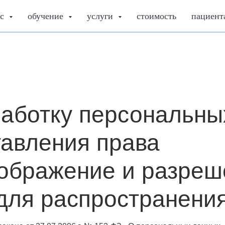
ас
обучение
услуги
стоимость
пациен
работку персональны
тавления права
зображение и разреш
для распространени