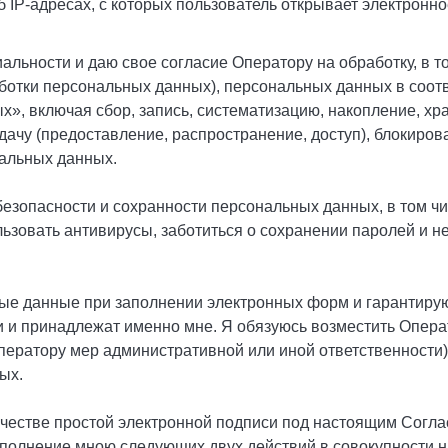
 IP-адресах, с которых пользователь открывает электронн
льности и даю свое согласие Оператору на обработку, в т
отки персональных данных), персональных данных в соотв
, включая сбор, запись, систематизацию, накопление, хр
дачу (предоставление, распространение, доступ), блокиров
нальных данных.
безопасности и сохранности персональных данных, в том ч
льзовать антивирусы, заботиться о сохранении паролей и н
ые данные при заполнении электронных форм и гарантирую
и принадлежат именно мне. Я обязуюсь возместить Опера
Оператору мер административной или иной ответственности)
ых.
ачестве простой электронной подписи под настоящим Согла
олнение мною следующих двух действий в совокупности н