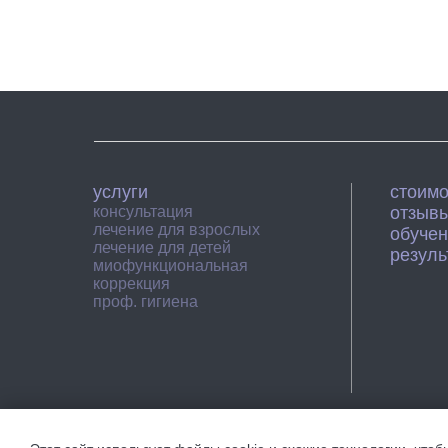
услуги
стоимо
консультация
отзыв
лечение для взрослых
обуче
лечение для детей
резуль
миофункциональная
коррекция
проф. гигиена
Сведения об образовательной организации
Политика к