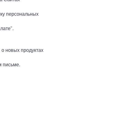
отку персональных
лате".
 о новых продуктах
м письме.