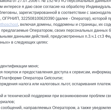
закона от 27.07.2006 г. № 152-ФЗ «О персональных данных»
ем интересе я даю свое согласие на обработку Индивидуал
еговны, зарегистрированной в соответствии с законодате
 ОГРНИП, 322508100620390 (далее - Оператор), которой 
orthoschool
, включая домены, поддомены и страницы, их сод
, предлагаемые Оператором, своих персональных данных б
ьными данными действий, предусмотренных п.3.ч.1 ст.3 Фе
нных» в следующих целях:
 идентификации меня;
я покупок и предоставления доступа к сервисам, информац
 Платформе Оператора Getcourse;
ерждения налога или налоговых льгот, оспаривания платеж
й и технической поддержки при возникновении проблем св
ериалов;
, сообщений, направляемых Оператором, а также уведомлен