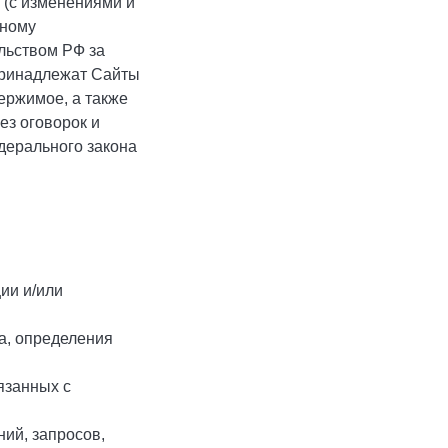
 (с изменениями и
ьному
льством РФ за
принадлежат Сайты
ержимое, а также
ез оговорок и
дерального закона
ии и/или
а, определения
язанных с
ий, запросов,