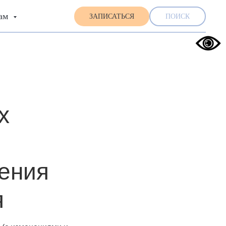
там
ЗАПИСАТЬСЯ
ПОИСК
х
ения
я