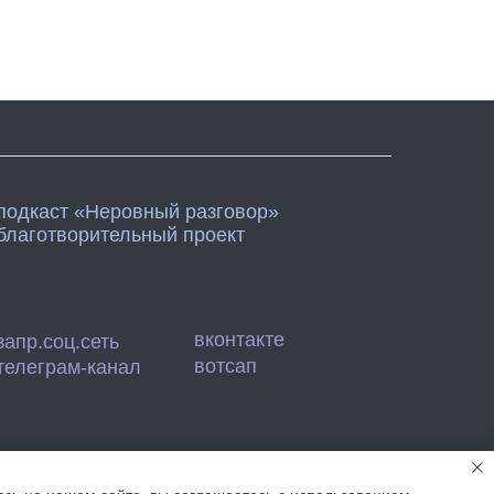
подкаст «Неровный разговор»
благотворительный проект
вконтакте
запр.соц.сеть
вотсап
телеграм-канал
обработку персональных данных