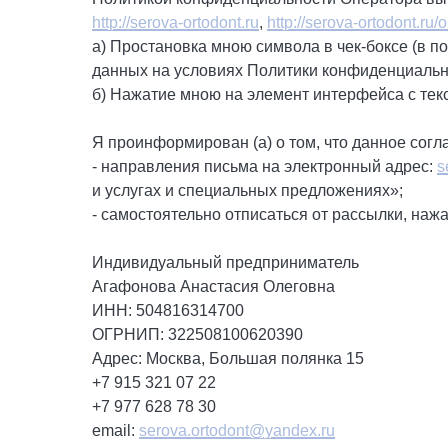
http://serova-ortodont.ru
,
http://serova-ortodont.ru/
а) Простановка мною символа в чек-боксе (в п
данных на условиях Политики конфиденциальн
б) Нажатие мною на элемент интерфейса с текс
Я проинформирован (а) о том, что данное согл
- направления письма на электронный адрес:
s
и услугах и специальных предложениях»;
- самостоятельно отписаться от рассылки, наж
Индивидуальный предприниматель
Агафонова Анастасия Олеговна
ИНН: 504816314700
ОГРНИП: 322508100620390
Адрес: Москва, Большая полянка 15
+7 915 321 07 22
+7 977 628 78 30
email:
serova.ortodont@yandex.ru