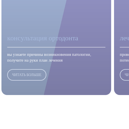
консультация ортодонта
ле
вы узнаете причины возникновения патологии,
пров
получите на руки план лечения
поте
ЧИТАТЬ БОЛЬШЕ
Ч